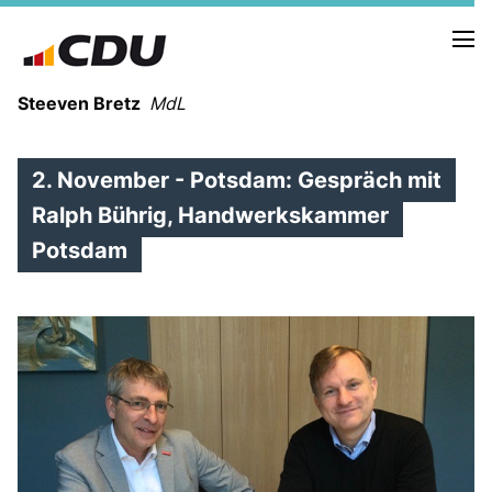
Steeven Bretz
MdL
2. November - Potsdam: Gespräch mit
Ralph Bührig, Handwerkskammer
Potsdam
VITA
WAHLKREISBESUCHE
PRESSEFOTOS
MEIN BÜRGERBÜRO
MEIN WAHLKREIS
ZIELE
Redebeiträge