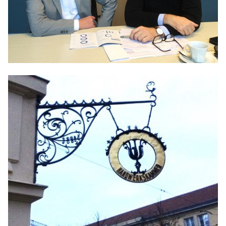
Anträge CDU
Kleine Anfragen
CDU Deutschland
CDU Fraktion im Brandenburger Landtag
CDU Brandenburg
CDU Potsdam