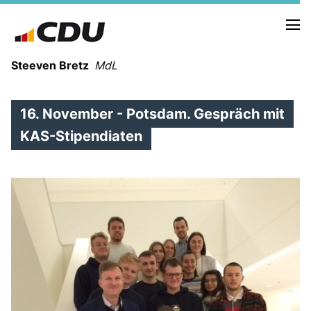
Steeven Bretz
MdL
16. November - Potsdam. Gespräch mit
KAS-Stipendiaten
VITA
WAHLKREISBESUCHE
PRESSEFOTOS
MEIN BÜRGERBÜRO
MEIN WAHLKREIS
ZIELE
Redebeiträge