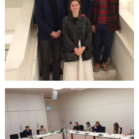
Anträge CDU
Kleine Anfragen
CDU Deutschland
CDU Fraktion im Brandenburger Landtag
CDU Brandenburg
CDU Potsdam