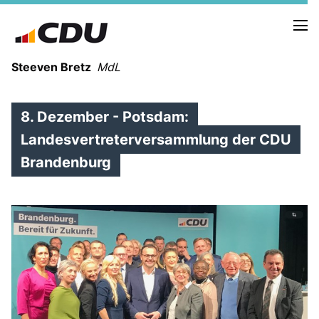
Steeven Bretz
MdL
8. Dezember - Potsdam:
Landesvertreterversammlung der CDU
Brandenburg
VITA
WAHLKREISBESUCHE
PRESSEFOTOS
MEIN BÜRGERBÜRO
MEIN WAHLKREIS
ZIELE
Redebeiträge