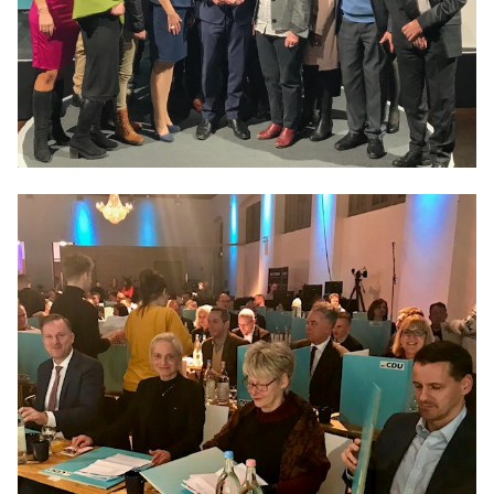
Anträge CDU
Kleine Anfragen
CDU Deutschland
CDU Fraktion im Brandenburger Landtag
CDU Brandenburg
CDU Potsdam