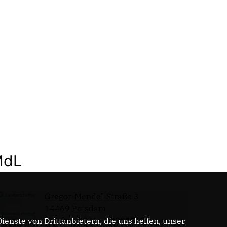
MdL
Gregor-Mendel-Straße 3
14469 Potsdam
Telefon: 0331 - 20085713
enste von Drittanbietern, die uns helfen, unser