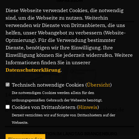
IMPRESSUM
Diese Webseite verwendet Cookies, die notwendig
DATENSCHUTZ
sind, um die Webseite zu nutzen. Weiterhin
verwenden wir Dienste von Drittanbietern, die uns
helfen, unser Webangebot zu verbessern (Website-
Steeven Bretz MdL
Optmierung). Für die Verwendung bestimmter
Dienste, benötigen wir Ihre Einwilligung. Ihre
Einwilligung können Sie jederzeit widerrufen. Weitere
Informationen finden Sie in unserer
Datenschutzerklärung
.
Technisch notwendige Cookies (
Übersicht
)
Gregor-Mendel-Straße 3
Die notwendigen Cookies werden allein für den
14469 Potsdam
ordnungsgemäßen Gebrauch der Webseite benötigt.
Telefon: 0331 - 20085713
Cookies von Drittanbietern (
Hinweis
)
E-Mail: buero.steeven.bretz@mdl.brandenburg.de
Derzeit verzichten wir auf Scripte von Drittanbietern auf der
Webseite.
CDU-FRAKTION IM LANDTAG BRANDENBURG