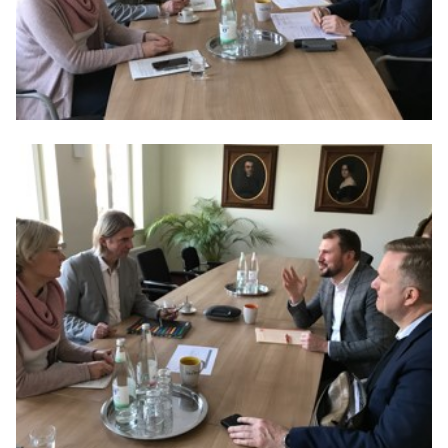
Anträge CDU
Kleine Anfragen
CDU Deutschland
CDU Fraktion im Brandenburger Landtag
CDU Brandenburg
CDU Potsdam