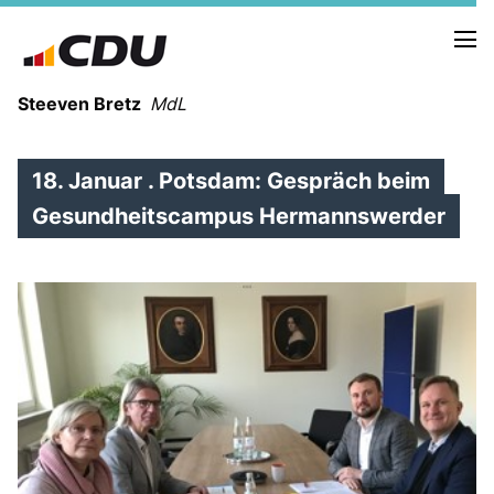
Steeven Bretz
MdL
18. Januar . Potsdam: Gespräch beim
Gesundheitscampus Hermannswerder
VITA
WAHLKREISBESUCHE
PRESSEFOTOS
MEIN BÜRGERBÜRO
MEIN WAHLKREIS
ZIELE
Redebeiträge