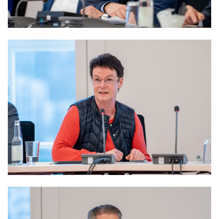
Anträge CDU
Kleine Anfragen
CDU Deutschland
CDU Fraktion im Brandenburger Landtag
CDU Brandenburg
CDU Potsdam