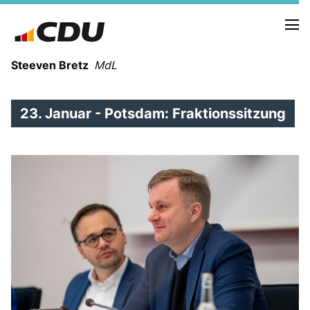
Steeven Bretz
MdL
23. Januar - Potsdam: Fraktionssitzung
VITA
WAHLKREISBESUCHE
PRESSEFOTOS
MEIN BÜRGERBÜRO
MEIN WAHLKREIS
ZIELE
Redebeiträge