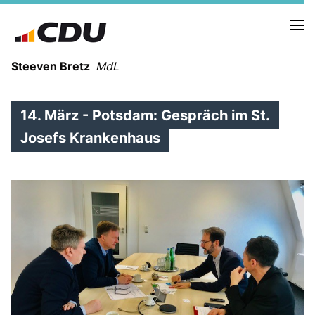
Steeven Bretz
MdL
14. März - Potsdam: Gespräch im St.
Josefs Krankenhaus
VITA
WAHLKREISBESUCHE
PRESSEFOTOS
MEIN BÜRGERBÜRO
MEIN WAHLKREIS
ZIELE
Redebeiträge