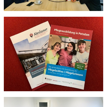
Anträge CDU
Kleine Anfragen
CDU Deutschland
CDU Fraktion im Brandenburger Landtag
CDU Brandenburg
CDU Potsdam