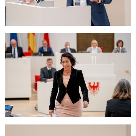
Anträge CDU
Kleine Anfragen
CDU Deutschland
CDU Fraktion im Brandenburger Landtag
CDU Brandenburg
CDU Potsdam