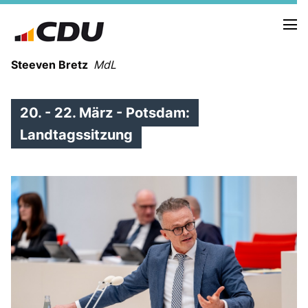
Steeven Bretz
MdL
20. - 22. März - Potsdam:
Landtagssitzung
VITA
WAHLKREISBESUCHE
PRESSEFOTOS
MEIN BÜRGERBÜRO
MEIN WAHLKREIS
ZIELE
Redebeiträge