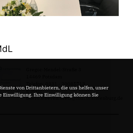
MdL
Gregor-Mendel-Straße 3
14469 Potsdam
Telefon: 0331 - 20085713
enste von Drittanbietern, die uns helfen, unser
E-Mail:
Einwilligung. Ihre Einwilligung können Sie
buero.steeven.bretz@mdl.brandenburg.de