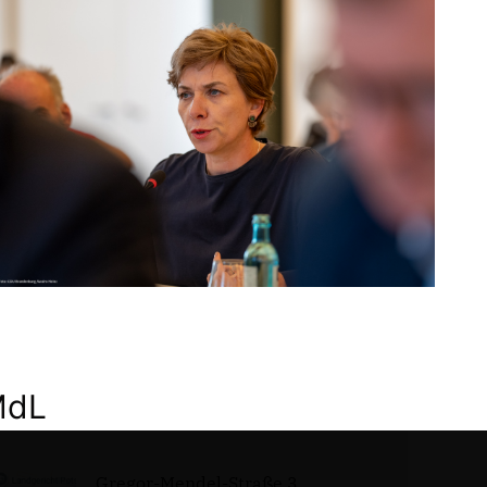
MdL
Gregor-Mendel-Straße 3