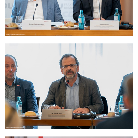
Anträge CDU
Kleine Anfragen
CDU Deutschland
CDU Fraktion im Brandenburger Landtag
CDU Brandenburg
CDU Potsdam