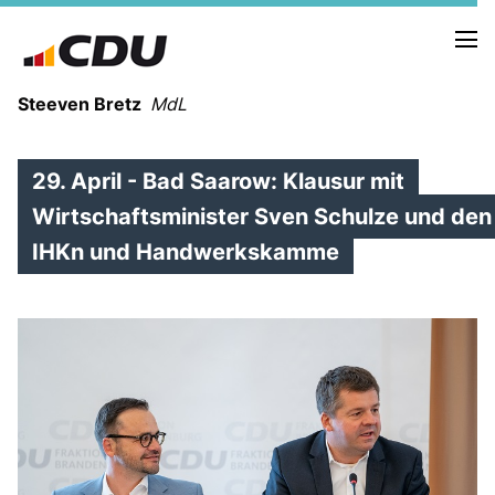
Steeven Bretz
MdL
29. April - Bad Saarow: Klausur mit
Wirtschaftsminister Sven Schulze und den
IHKn und Handwerkskamme
VITA
WAHLKREISBESUCHE
PRESSEFOTOS
MEIN BÜRGERBÜRO
MEIN WAHLKREIS
ZIELE
Redebeiträge