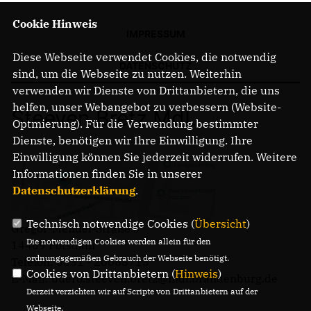
Cookie Hinweis
IMPRESSUM
Diese Webseite verwendet Cookies, die notwendig
DATENSCHUTZ
sind, um die Webseite zu nutzen. Weiterhin
verwenden wir Dienste von Drittanbietern, die uns
helfen, unser Webangebot zu verbessern (Website-
Steeven Bretz MdL
Optmierung). Für die Verwendung bestimmter
Dienste, benötigen wir Ihre Einwilligung. Ihre
Einwilligung können Sie jederzeit widerrufen. Weitere
Informationen finden Sie in unserer
Datenschutzerklärung
.
Technisch notwendige Cookies (
Übersicht
)
Gregor-Mendel-Straße 3
Die notwendigen Cookies werden allein für den
14469 Potsdam
ordnungsgemäßen Gebrauch der Webseite benötigt.
Telefon: 0331 - 20085713
Cookies von Drittanbietern (
Hinweis
)
E-Mail: buero.steeven.bretz@mdl.brandenburg.de
Derzeit verzichten wir auf Scripte von Drittanbietern auf der
Webseite.