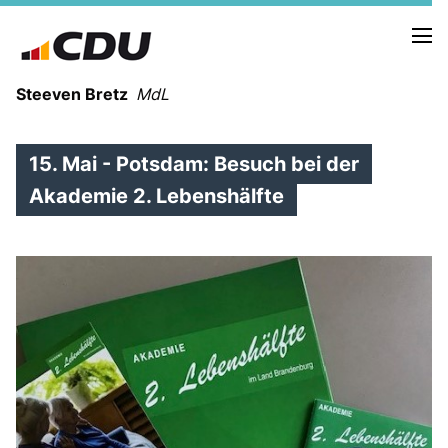
Steeven Bretz
MdL
15. Mai - Potsdam: Besuch bei der
Akademie 2. Lebenshälfte
VITA
WAHLKREISBESUCHE
PRESSEFOTOS
MEIN BÜRGERBÜRO
MEIN WAHLKREIS
ZIELE
Redebeiträge