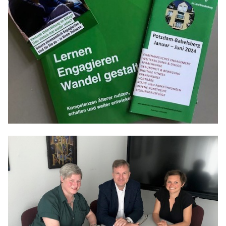
Anträge CDU
Kleine Anfragen
CDU Deutschland
CDU Fraktion im Brandenburger Landtag
CDU Brandenburg
CDU Potsdam