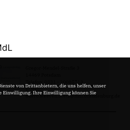
MdL
Gregor-Mendel-Straße 3
14469 Potsdam
Telefon: 0331 - 20085713
enste von Drittanbietern, die uns helfen, unser
E-Mail:
Einwilligung. Ihre Einwilligung können Sie
buero.steeven.bretz@mdl.brandenburg.de