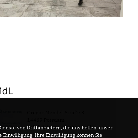
MdL
Gregor-Mendel-Straße 3
14469 Potsdam
Telefon: 0331 - 20085713
enste von Drittanbietern, die uns helfen, unser
E-Mail:
Einwilligung. Ihre Einwilligung können Sie