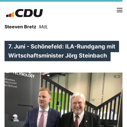
Steeven Bretz
MdL
7. Juni - Schönefeld: ILA-Rundgang mit
Wirtschaftsminister Jörg Steinbach
VITA
WAHLKREISBESUCHE
PRESSEFOTOS
MEIN BÜRGERBÜRO
MEIN WAHLKREIS
ZIELE
Redebeiträge