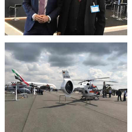
Anträge CDU
Kleine Anfragen
CDU Deutschland
CDU Fraktion im Brandenburger Landtag
CDU Brandenburg
CDU Potsdam