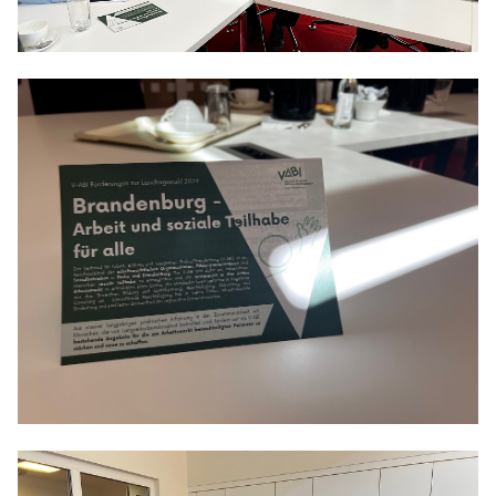
Anträge CDU
Kleine Anfragen
CDU Deutschland
CDU Fraktion im Brandenburger Landtag
CDU Brandenburg
CDU Potsdam