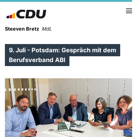
Steeven Bretz
MdL
9. Juli - Potsdam: Gespräch mit dem
Berufsverband ABI
VITA
WAHLKREISBESUCHE
PRESSEFOTOS
MEIN BÜRGERBÜRO
MEIN WAHLKREIS
ZIELE
Redebeiträge