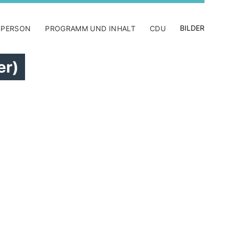
BILDER
 PERSON
PROGRAMM UND INHALT
CDU
er)