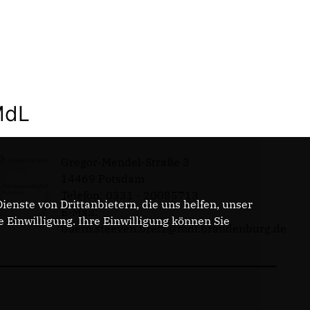
MdL
Gregor-Mendel-Straße 3
14469 Potsdam
Telefon: 0331 - 20085713
enste von Drittanbietern, die uns helfen, unser
E-Mail:
Einwilligung. Ihre Einwilligung können Sie
buero.steeven.bretz@mdl.brandenburg.de