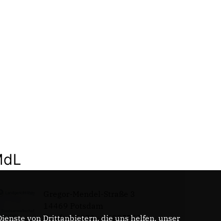
MdL
Gregor-Mendel-Straße 3
14469 Potsdam
Telefon: 0331 - 20085713
enste von Drittanbietern, die uns helfen, unser