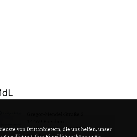
MdL
Gregor-Mendel-Straße 3
14469 Potsdam
Telefon: 0331 - 20085713
enste von Drittanbietern, die uns helfen, unser
E-Mail:
Einwilligung. Ihre Einwilligung können Sie