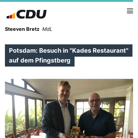
Steeven Bretz
MdL
Potsdam: Besuch in "Kades Restaurant"
auf dem Pfingstberg
VITA
WAHLKREISBESUCHE
PRESSEFOTOS
MEIN BÜRGERBÜRO
MEIN WAHLKREIS
ZIELE
Redebeiträge