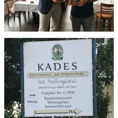
Anträge CDU
Kleine Anfragen
CDU Deutschland
CDU Fraktion im Brandenburger Landtag
CDU Brandenburg
CDU Potsdam