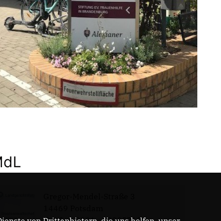
MdL
Gregor-Mendel-Straße 3
14469 Potsdam
Telefon: 0331 - 20085713
enste von Drittanbietern, die uns helfen, unser