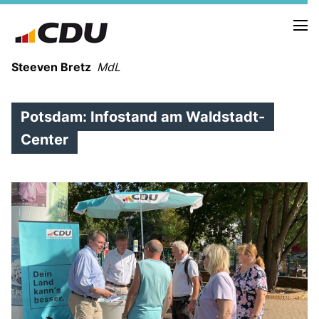
Steeven Bretz
MdL
Potsdam: Infostand am Waldstadt-
Center
VITA
WAHLKREISBESUCHE
PRESSEFOTOS
MEIN BÜRGERBÜRO
MEIN WAHLKREIS
ZIELE
Redebeiträge