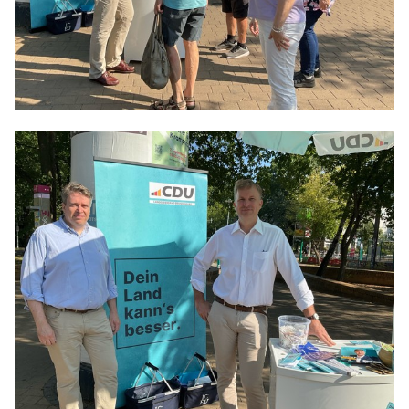
Anträge CDU
Kleine Anfragen
CDU Deutschland
CDU Fraktion im Brandenburger Landtag
CDU Brandenburg
CDU Potsdam