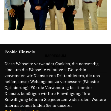
Anträge CDU
Kleine Anfragen
CDU Deutschland
CDU Fraktion im Brandenburger Landtag
CDU Brandenburg
CDU Potsdam
Cookie Hinweis
IMPRESSUM
Diese Webseite verwendet Cookies, die notwendig
DATENSCHUTZ
sind, um die Webseite zu nutzen. Weiterhin
verwenden wir Dienste von Drittanbietern, die uns
helfen, unser Webangebot zu verbessern (Website-
Steeven Bretz MdL
Optmierung). Für die Verwendung bestimmter
Dienste, benötigen wir Ihre Einwilligung. Ihre
Einwilligung können Sie jederzeit widerrufen. Weitere
Informationen finden Sie in unserer