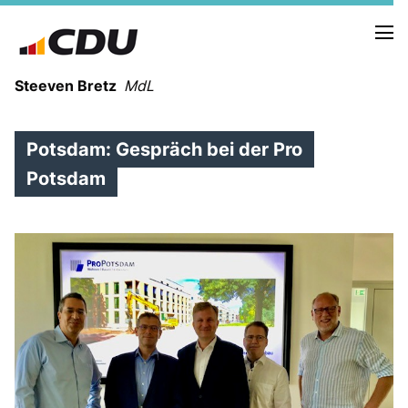
Steeven Bretz
MdL
Potsdam: Gespräch bei der Pro
Potsdam
VITA
WAHLKREISBESUCHE
PRESSEFOTOS
MEIN BÜRGERBÜRO
MEIN WAHLKREIS
ZIELE
Redebeiträge