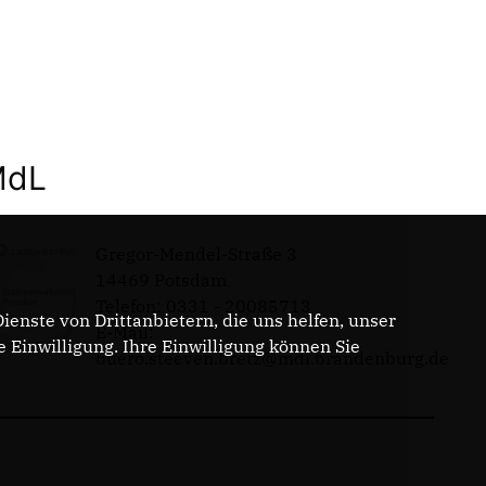
MdL
Gregor-Mendel-Straße 3
14469 Potsdam
Telefon: 0331 - 20085713
enste von Drittanbietern, die uns helfen, unser
E-Mail:
Einwilligung. Ihre Einwilligung können Sie
buero.steeven.bretz@mdl.brandenburg.de