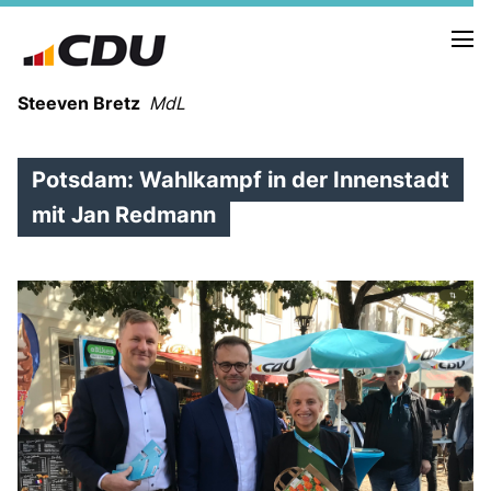
Steeven Bretz
MdL
Potsdam: Wahlkampf in der Innenstadt
mit Jan Redmann
VITA
WAHLKREISBESUCHE
PRESSEFOTOS
MEIN BÜRGERBÜRO
MEIN WAHLKREIS
ZIELE
Redebeiträge