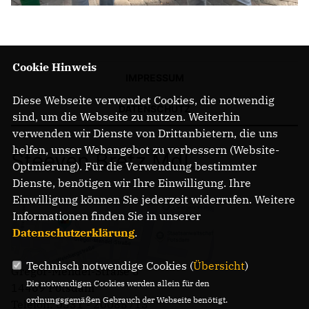
Cookie Hinweis
IMPRESSUM
Diese Webseite verwendet Cookies, die notwendig
DATENSCHUTZ
sind, um die Webseite zu nutzen. Weiterhin
verwenden wir Dienste von Drittanbietern, die uns
helfen, unser Webangebot zu verbessern (Website-
Steeven Bretz MdL
Optmierung). Für die Verwendung bestimmter
Dienste, benötigen wir Ihre Einwilligung. Ihre
Einwilligung können Sie jederzeit widerrufen. Weitere
Informationen finden Sie in unserer
Datenschutzerklärung
.
Technisch notwendige Cookies (
Übersicht
)
Gregor-Mendel-Straße 3
Die notwendigen Cookies werden allein für den
14469 Potsdam
ordnungsgemäßen Gebrauch der Webseite benötigt.
Telefon: 0331 - 20085713