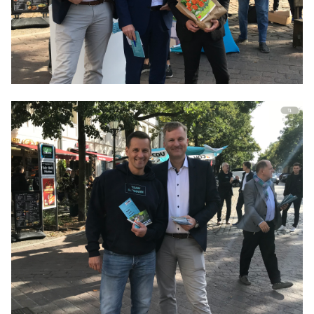
Anträge CDU
Kleine Anfragen
CDU Deutschland
CDU Fraktion im Brandenburger Landtag
CDU Brandenburg
CDU Potsdam