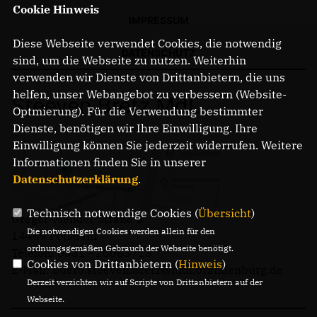
Cookie Hinweis
IMPRESSUM
Diese Webseite verwendet Cookies, die notwendig
DATENSCHUTZ
sind, um die Webseite zu nutzen. Weiterhin
verwenden wir Dienste von Drittanbietern, die uns
helfen, unser Webangebot zu verbessern (Website-
Steeven Bretz MdL
Optmierung). Für die Verwendung bestimmter
Dienste, benötigen wir Ihre Einwilligung. Ihre
Einwilligung können Sie jederzeit widerrufen. Weitere
Informationen finden Sie in unserer
Datenschutzerklärung
.
Technisch notwendige Cookies (
Übersicht
)
Gregor-Mendel-Straße 3
Die notwendigen Cookies werden allein für den
14469 Potsdam
ordnungsgemäßen Gebrauch der Webseite benötigt.
Telefon: 0331 - 20085713
Cookies von Drittanbietern (
Hinweis
)
E-Mail: buero.steeven.bretz@mdl.brandenburg.de
Derzeit verzichten wir auf Scripte von Drittanbietern auf der
Webseite.