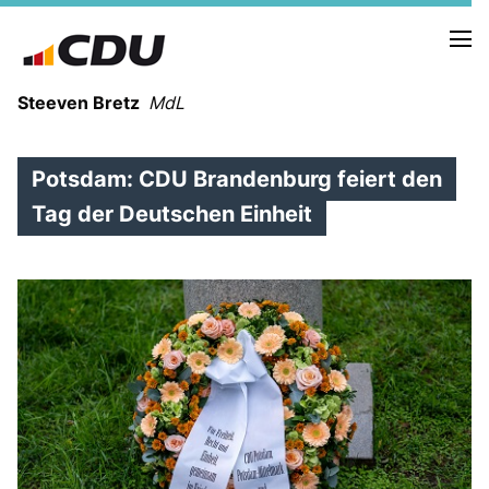
Steeven Bretz
MdL
Potsdam: CDU Brandenburg feiert den
Tag der Deutschen Einheit
VITA
WAHLKREISBESUCHE
PRESSEFOTOS
MEIN BÜRGERBÜRO
MEIN WAHLKREIS
ZIELE
Redebeiträge