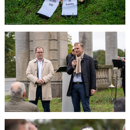
Anträge CDU
Kleine Anfragen
CDU Deutschland
CDU Fraktion im Brandenburger Landtag
CDU Brandenburg
CDU Potsdam