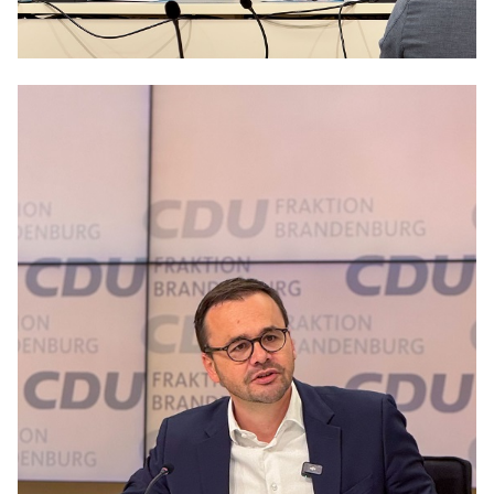
Anträge CDU
Kleine Anfragen
CDU Deutschland
CDU Fraktion im Brandenburger Landtag
CDU Brandenburg
CDU Potsdam