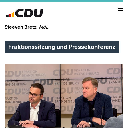
Steeven Bretz
MdL
Fraktionssitzung und Pressekonferenz
VITA
WAHLKREISBESUCHE
PRESSEFOTOS
MEIN BÜRGERBÜRO
MEIN WAHLKREIS
ZIELE
Redebeiträge