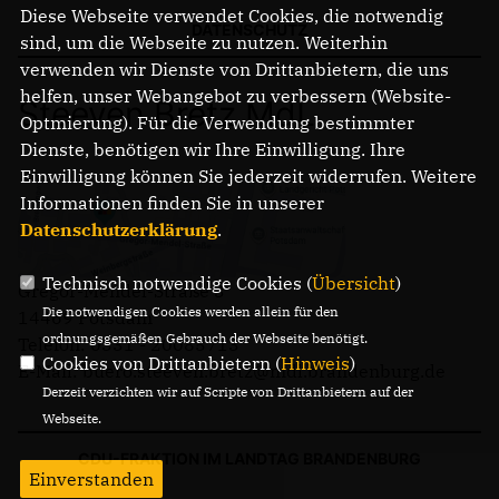
Diese Webseite verwendet Cookies, die notwendig
DATENSCHUTZ
sind, um die Webseite zu nutzen. Weiterhin
verwenden wir Dienste von Drittanbietern, die uns
helfen, unser Webangebot zu verbessern (Website-
Steeven Bretz MdL
Optmierung). Für die Verwendung bestimmter
Dienste, benötigen wir Ihre Einwilligung. Ihre
Einwilligung können Sie jederzeit widerrufen. Weitere
Informationen finden Sie in unserer
Datenschutzerklärung
.
Technisch notwendige Cookies (
Übersicht
)
Gregor-Mendel-Straße 3
Die notwendigen Cookies werden allein für den
14469 Potsdam
ordnungsgemäßen Gebrauch der Webseite benötigt.
Telefon: 0331 - 20085713
Cookies von Drittanbietern (
Hinweis
)
E-Mail: buero.steeven.bretz@mdl.brandenburg.de
Derzeit verzichten wir auf Scripte von Drittanbietern auf der
Webseite.
CDU-FRAKTION IM LANDTAG BRANDENBURG
Einverstanden