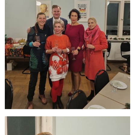
Anträge CDU
Kleine Anfragen
CDU Deutschland
CDU Fraktion im Brandenburger Landtag
CDU Brandenburg
CDU Potsdam