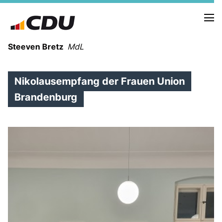
Steeven Bretz
MdL
Nikolausempfang der Frauen Union
Brandenburg
VITA
WAHLKREISBESUCHE
PRESSEFOTOS
MEIN BÜRGERBÜRO
MEIN WAHLKREIS
ZIELE
Redebeiträge