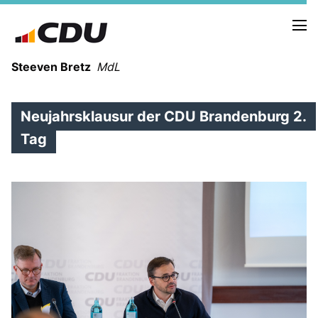
Steeven Bretz
MdL
Neujahrsklausur der CDU Brandenburg 2.
Tag
VITA
WAHLKREISBESUCHE
PRESSEFOTOS
MEIN BÜRGERBÜRO
MEIN WAHLKREIS
ZIELE
Redebeiträge