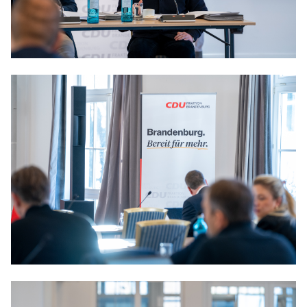
Anträge CDU
Kleine Anfragen
CDU Deutschland
CDU Fraktion im Brandenburger Landtag
CDU Brandenburg
CDU Potsdam