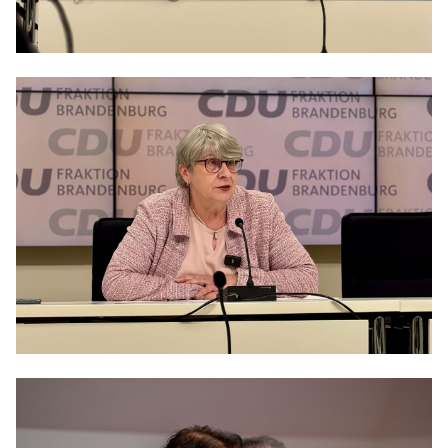
Anträge CDU
Kleine Anfragen
CDU Deutschland
CDU Fraktion im Brandenburger Landtag
CDU Brandenburg
CDU Potsdam