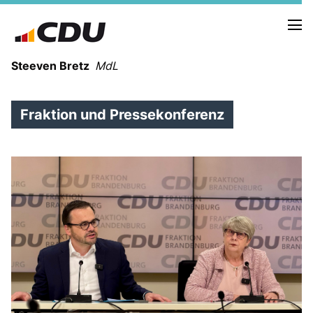
Steeven Bretz
MdL
Fraktion und Pressekonferenz
VITA
WAHLKREISBESUCHE
PRESSEFOTOS
MEIN BÜRGERBÜRO
MEIN WAHLKREIS
ZIELE
Redebeiträge