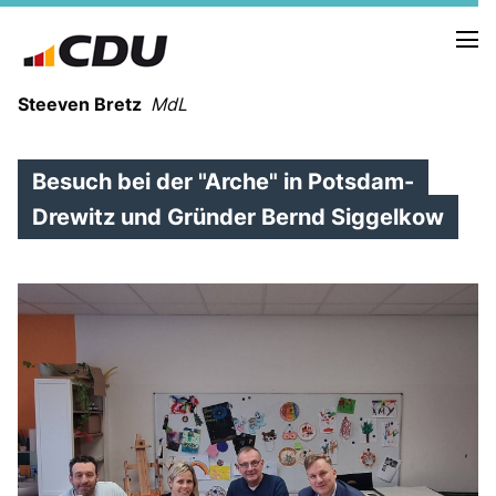
Steeven Bretz
MdL
Besuch bei der "Arche" in Potsdam-
Drewitz und Gründer Bernd Siggelkow
VITA
WAHLKREISBESUCHE
PRESSEFOTOS
MEIN BÜRGERBÜRO
MEIN WAHLKREIS
ZIELE
Redebeiträge