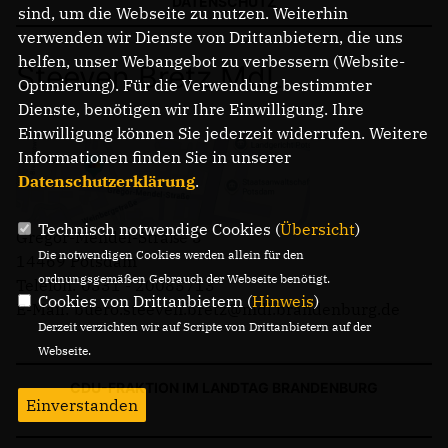
DATENSCHUTZ
sind, um die Webseite zu nutzen. Weiterhin
verwenden wir Dienste von Drittanbietern, die uns
helfen, unser Webangebot zu verbessern (Website-
Steeven Bretz MdL
Optmierung). Für die Verwendung bestimmter
Dienste, benötigen wir Ihre Einwilligung. Ihre
Einwilligung können Sie jederzeit widerrufen. Weitere
Informationen finden Sie in unserer
Datenschutzerklärung
.
Technisch notwendige Cookies (
Übersicht
)
Gregor-Mendel-Straße 3
Die notwendigen Cookies werden allein für den
14469 Potsdam
ordnungsgemäßen Gebrauch der Webseite benötigt.
Telefon: 0331 - 20085713
Cookies von Drittanbietern (
Hinweis
)
E-Mail: buero.steeven.bretz@mdl.brandenburg.de
Derzeit verzichten wir auf Scripte von Drittanbietern auf der
Webseite.
CDU-FRAKTION IM LANDTAG BRANDENBURG
Einverstanden