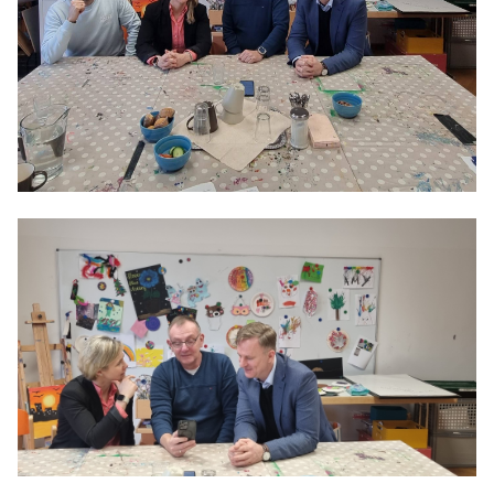
Anträge CDU
Kleine Anfragen
CDU Deutschland
CDU Fraktion im Brandenburger Landtag
CDU Brandenburg
CDU Potsdam