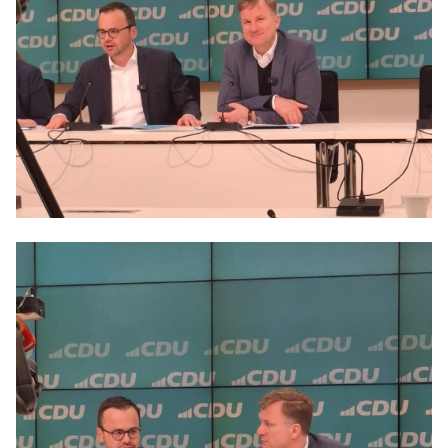
Anträge CDU
Kleine Anfragen
CDU Deutschland
CDU Fraktion im Brandenburger Landtag
CDU Brandenburg
CDU Potsdam