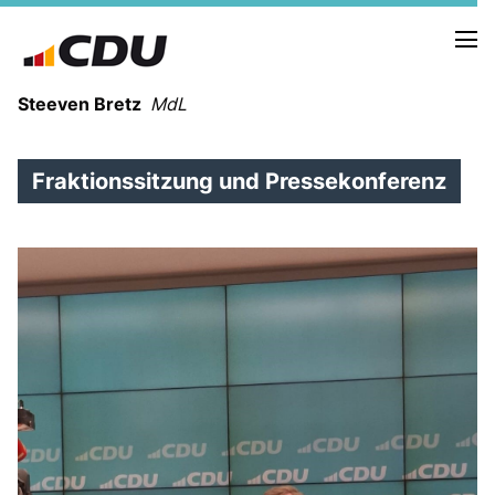
Steeven Bretz
MdL
Fraktionssitzung und Pressekonferenz
VITA
WAHLKREISBESUCHE
PRESSEFOTOS
MEIN BÜRGERBÜRO
MEIN WAHLKREIS
ZIELE
Redebeiträge