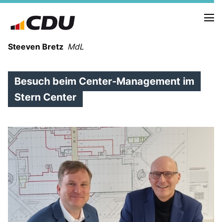
Steeven Bretz
MdL
Besuch beim Center-Management im
Stern Center
VITA
WAHLKREISBESUCHE
PRESSEFOTOS
MEIN BÜRGERBÜRO
MEIN WAHLKREIS
ZIELE
Redebeiträge