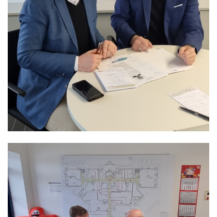
Anträge CDU
Kleine Anfragen
CDU Deutschland
CDU Fraktion im Brandenburger Landtag
CDU Brandenburg
CDU Potsdam