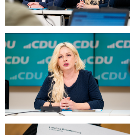
Anträge CDU
Kleine Anfragen
CDU Deutschland
CDU Fraktion im Brandenburger Landtag
CDU Brandenburg
CDU Potsdam