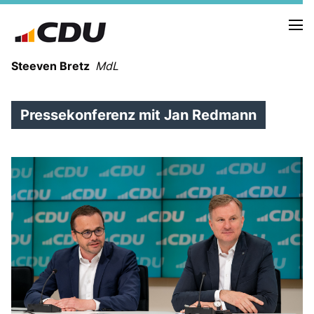
Steeven Bretz
MdL
Pressekonferenz mit Jan Redmann
VITA
WAHLKREISBESUCHE
PRESSEFOTOS
MEIN BÜRGERBÜRO
MEIN WAHLKREIS
ZIELE
Redebeiträge