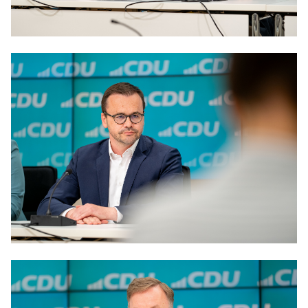
Anträge CDU
Kleine Anfragen
CDU Deutschland
CDU Fraktion im Brandenburger Landtag
CDU Brandenburg
CDU Potsdam