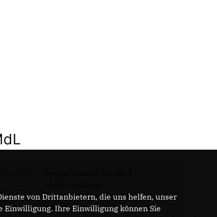
MdL
Gregor-Mendel-Straße 3
14469 Potsdam
Telefon: 0331 - 20085713
enste von Drittanbietern, die uns helfen, unser
E-Mail:
Einwilligung. Ihre Einwilligung können Sie