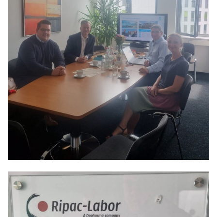
Anträge CDU
Kleine Anfragen
CDU Deutschland
CDU Fraktion im Brandenburger Landtag
CDU Brandenburg
CDU Potsdam