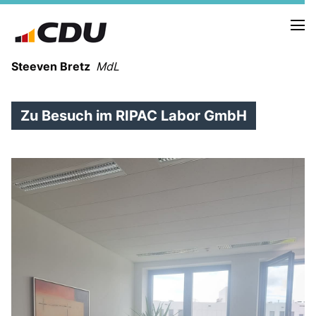
Steeven Bretz
MdL
Zu Besuch im RIPAC Labor GmbH
VITA
WAHLKREISBESUCHE
PRESSEFOTOS
MEIN BÜRGERBÜRO
MEIN WAHLKREIS
ZIELE
Redebeiträge