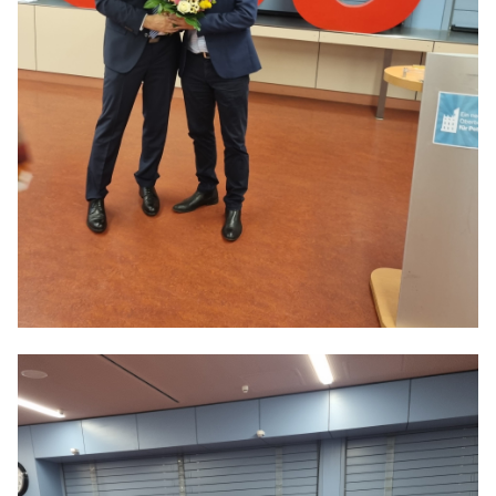
Anträge CDU
Kleine Anfragen
CDU Deutschland
CDU Fraktion im Brandenburger Landtag
CDU Brandenburg
CDU Potsdam