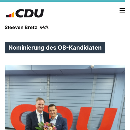
Steeven Bretz
MdL
Nominierung des OB-Kandidaten
VITA
WAHLKREISBESUCHE
PRESSEFOTOS
MEIN BÜRGERBÜRO
MEIN WAHLKREIS
ZIELE
Redebeiträge