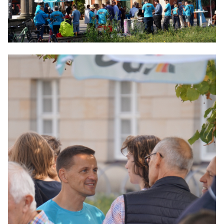
Anträge CDU
Kleine Anfragen
CDU Deutschland
CDU Fraktion im Brandenburger Landtag
CDU Brandenburg
CDU Potsdam