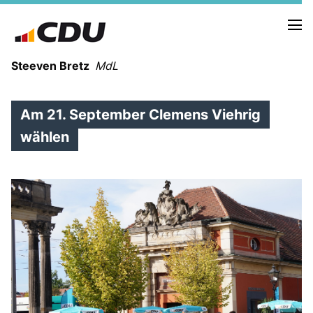
Steeven Bretz
MdL
Am 21. September Clemens Viehrig
wählen
VITA
WAHLKREISBESUCHE
PRESSEFOTOS
MEIN BÜRGERBÜRO
MEIN WAHLKREIS
ZIELE
Redebeiträge