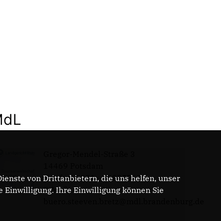
MdL
Gregor-Mendel-Straße 3
14469 Potsdam
Telefon: 0331 - 20085713
enste von Drittanbietern, die uns helfen, unser
E-Mail:
Einwilligung. Ihre Einwilligung können Sie
buero.steeven.bretz@mdl.brandenburg.de