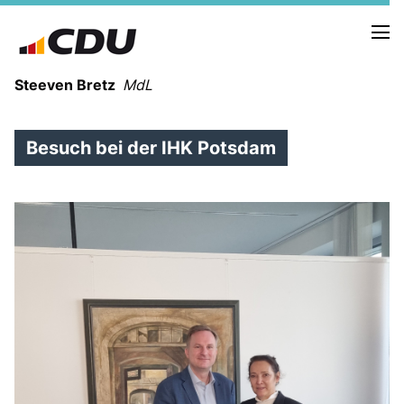
Steeven Bretz
MdL
Besuch bei der IHK Potsdam
VITA
WAHLKREISBESUCHE
PRESSEFOTOS
MEIN BÜRGERBÜRO
MEIN WAHLKREIS
ZIELE
Redebeiträge