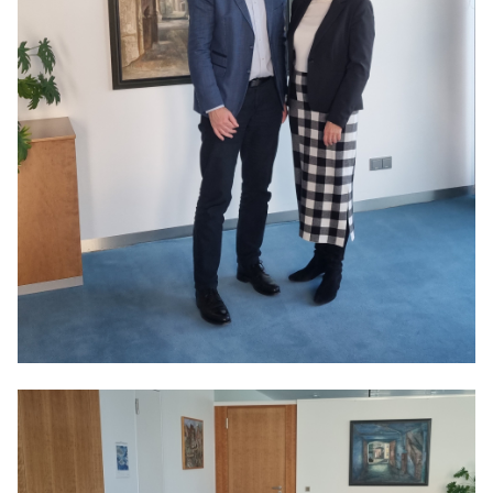
Anträge CDU
Kleine Anfragen
CDU Deutschland
CDU Fraktion im Brandenburger Landtag
CDU Brandenburg
CDU Potsdam