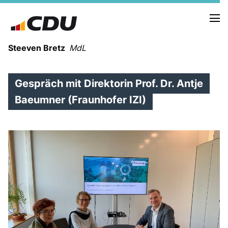
Steeven Bretz
MdL
Gespräch mit Direktorin Prof. Dr. Antje
Baeumner (Fraunhofer IZI)
VITA
WAHLKREISBESUCHE
PRESSEFOTOS
MEIN BÜRGERBÜRO
MEIN WAHLKREIS
ZIELE
Redebeiträge