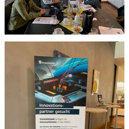
Anträge CDU
Kleine Anfragen
CDU Deutschland
CDU Fraktion im Brandenburger Landtag
CDU Brandenburg
CDU Potsdam