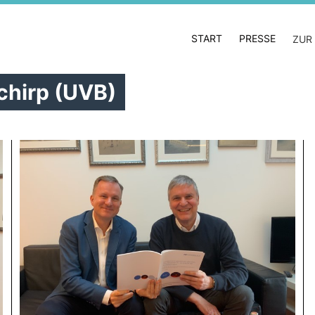
START
PRESSE
ZUR
chirp (UVB)