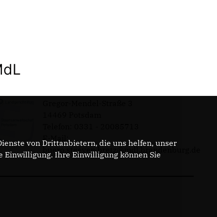
MdL
Gregor-Mendel-Straße 3
14469 Potsdam
Telefon: 0331 - 20085713
E-Mail:
enste von Drittanbietern, die uns helfen, unser
buero.steeven.bretz@mdl.brandenburg.de
Einwilligung. Ihre Einwilligung können Sie