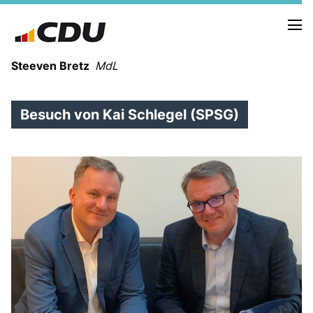
Steeven Bretz
MdL
Besuch von Kai Schlegel (SPSG)
VITA
WAHLKREISBESUCHE
PRESSEFOTOS
MEIN BÜRGERBÜRO
MEIN WAHLKREIS
ZIELE
Redebeiträge