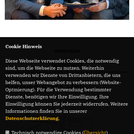
Anträge CDU
Kleine Anfragen
CDU Deutschland
CDU Fraktion im Brandenburger Landtag
CDU Brandenburg
Cookie Hinweis
IMPRESSUM
CDU Potsdam
Diese Webseite verwendet Cookies, die notwendig
DATENSCHUTZ
sind, um die Webseite zu nutzen. Weiterhin
verwenden wir Dienste von Drittanbietern, die uns
helfen, unser Webangebot zu verbessern (Website-
Steeven Bretz MdL
Optmierung). Für die Verwendung bestimmter
Dienste, benötigen wir Ihre Einwilligung. Ihre
Einwilligung können Sie jederzeit widerrufen. Weitere
Informationen finden Sie in unserer
Datenschutzerklärung
.
Technisch notwendige Cookies (
Übersicht
)