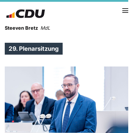
Steeven Bretz
MdL
29. Plenarsitzung
VITA
WAHLKREISBESUCHE
PRESSEFOTOS
MEIN BÜRGERBÜRO
MEIN WAHLKREIS
ZIELE
Redebeiträge