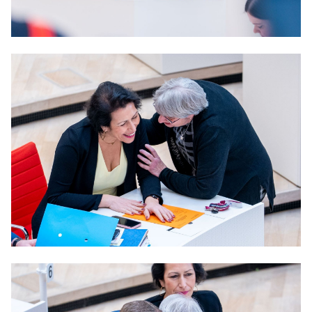
Anträge CDU
Kleine Anfragen
CDU Deutschland
CDU Fraktion im Brandenburger Landtag
CDU Brandenburg
CDU Potsdam