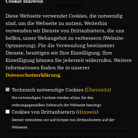
Cookie Hinweis
IMPRESSUM
Diese Webseite verwendet Cookies, die notwendig
DATENSCHUTZ
sind, um die Webseite zu nutzen. Weiterhin
verwenden wir Dienste von Drittanbietern, die uns
helfen, unser Webangebot zu verbessern (Website-
Steeven Bretz MdL
Optmierung). Für die Verwendung bestimmter
Dienste, benötigen wir Ihre Einwilligung. Ihre
Einwilligung können Sie jederzeit widerrufen. Weitere
Informationen finden Sie in unserer
Datenschutzerklärung
.
Technisch notwendige Cookies (
Übersicht
)
Gregor-Mendel-Straße 3
Die notwendigen Cookies werden allein für den
14469 Potsdam
ordnungsgemäßen Gebrauch der Webseite benötigt.
Telefon: 0331 - 20085713
Cookies von Drittanbietern (
Hinweis
)
E-Mail: buero.steeven.bretz@mdl.brandenburg.de
Derzeit verzichten wir auf Scripte von Drittanbietern auf der
Webseite.