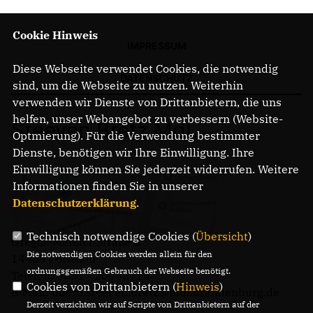
Cookie Hinweis
IMPRESSUM
Diese Webseite verwendet Cookies, die notwendig
DATENSCHUTZ
sind, um die Webseite zu nutzen. Weiterhin
verwenden wir Dienste von Drittanbietern, die uns
helfen, unser Webangebot zu verbessern (Website-
Steeven Bretz MdL
Optmierung). Für die Verwendung bestimmter
Dienste, benötigen wir Ihre Einwilligung. Ihre
Einwilligung können Sie jederzeit widerrufen. Weitere
Informationen finden Sie in unserer
Datenschutzerklärung
.
Technisch notwendige Cookies (
Übersicht
)
Gregor-Mendel-Straße 3
Die notwendigen Cookies werden allein für den
14469 Potsdam
ordnungsgemäßen Gebrauch der Webseite benötigt.
Telefon: 0331 - 20085713
Cookies von Drittanbietern (
Hinweis
)
E-Mail: buero.steeven.bretz@mdl.brandenburg.de
Derzeit verzichten wir auf Scripte von Drittanbietern auf der