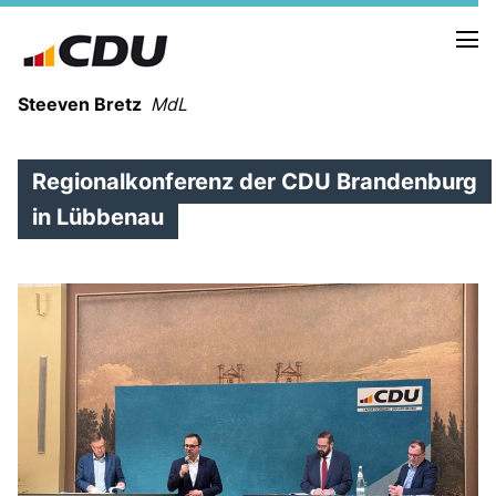
Steeven Bretz
MdL
Regionalkonferenz der CDU Brandenburg
in Lübbenau
VITA
WAHLKREISBESUCHE
PRESSEFOTOS
MEIN BÜRGERBÜRO
MEIN WAHLKREIS
ZIELE
Redebeiträge