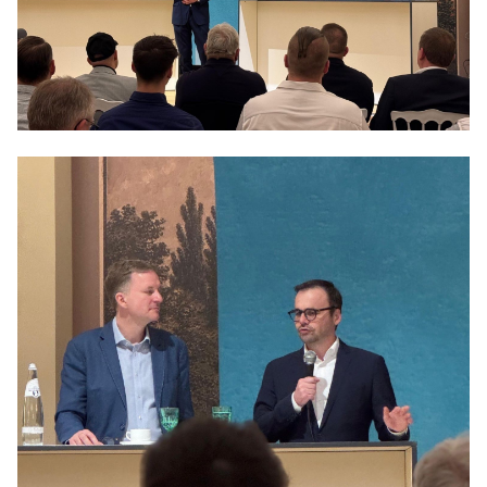
Anträge CDU
Kleine Anfragen
CDU Deutschland
CDU Fraktion im Brandenburger Landtag
CDU Brandenburg
CDU Potsdam