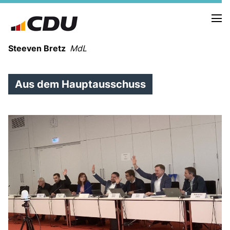
Steeven Bretz
MdL
Aus dem Hauptausschuss
VITA
WAHLKREISBESUCHE
PRESSEFOTOS
MEIN BÜRGERBÜRO
MEIN WAHLKREIS
ZIELE
Redebeiträge