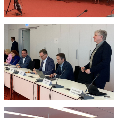
Anträge CDU
Kleine Anfragen
CDU Deutschland
CDU Fraktion im Brandenburger Landtag
CDU Brandenburg
CDU Potsdam