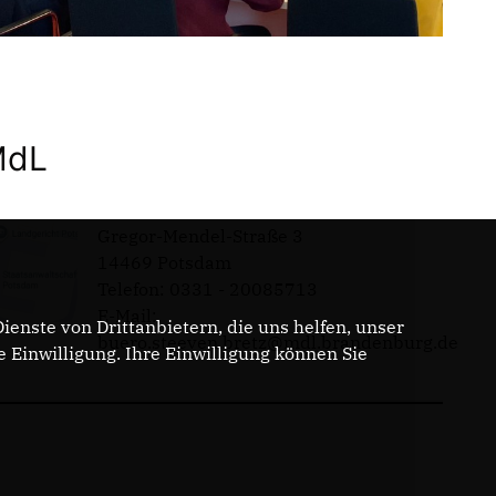
MdL
Gregor-Mendel-Straße 3
14469 Potsdam
Telefon: 0331 - 20085713
E-Mail:
enste von Drittanbietern, die uns helfen, unser
buero.steeven.bretz@mdl.brandenburg.de
Einwilligung. Ihre Einwilligung können Sie