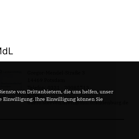
MdL
Gregor-Mendel-Straße 3
14469 Potsdam
Telefon: 0331 - 20085713
enste von Drittanbietern, die uns helfen, unser
E-Mail:
Einwilligung. Ihre Einwilligung können Sie
buero.steeven.bretz@mdl.brandenburg.de