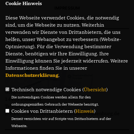
Cookie Hinweis
IMPRESSUM
Diese Webseite verwendet Cookies, die notwendig
DATENSCHUTZ
sind, um die Webseite zu nutzen. Weiterhin
verwenden wir Dienste von Drittanbietern, die uns
helfen, unser Webangebot zu verbessern (Website-
Steeven Bretz MdL
Optmierung). Für die Verwendung bestimmter
Dienste, benötigen wir Ihre Einwilligung. Ihre
Einwilligung können Sie jederzeit widerrufen. Weitere
Informationen finden Sie in unserer
Datenschutzerklärung
.
Technisch notwendige Cookies (
Übersicht
)
Gregor-Mendel-Straße 3
Die notwendigen Cookies werden allein für den
14469 Potsdam
ordnungsgemäßen Gebrauch der Webseite benötigt.
Telefon: 0331 - 20085713
Cookies von Drittanbietern (
Hinweis
)
E-Mail: buero.steeven.bretz@mdl.brandenburg.de
Derzeit verzichten wir auf Scripte von Drittanbietern auf der
Webseite.